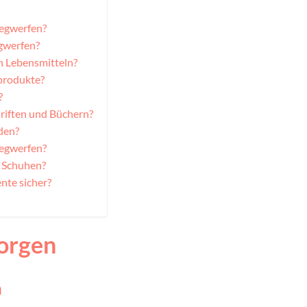
wegwerfen?
egwerfen?
n Lebensmitteln?
produkte?
?
hriften und Büchern?
den?
wegwerfen?
 Schuhen?
nte sicher?
orgen
n