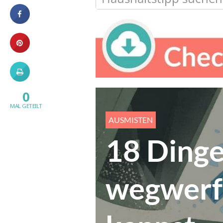
0
MAL GETEILT
AUSMISTEN
18 Dinge
wegwerfe