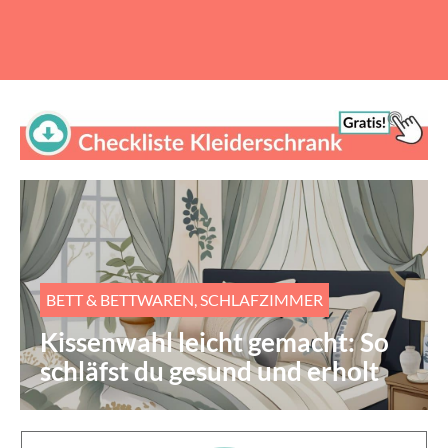
BETT & BETTWAREN
,
SCHLAFZIMMER
Kissenwahl leicht gemacht: So
schläfst du gesund und erholt