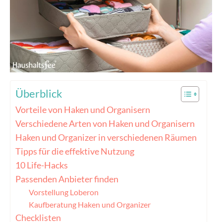
Überblick
Vorteile von Haken und Organisern
Verschiedene Arten von Haken und Organisern
Haken und Organizer in verschiedenen Räumen
Tipps für die effektive Nutzung
10 Life-Hacks
Passenden Anbieter finden
Vorstellung Loberon
Kaufberatung Haken und Organizer
Checklisten