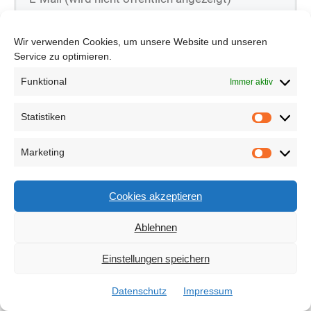
Kommentar absenden
Wir verwenden Cookies, um unsere Website und unseren
Service zu optimieren.
Funktional
Immer aktiv
Statistiken
Marketing
Ähnliche Beiträge
Ordnung und Sauberkeit
Cookies akzeptieren
im Haushalt: Warum ein
Ablehnen
Ausgussbecken im
Einstellungen speichern
Hauswirtschaftsraum
unverzichtbar ist
Datenschutz
Impressum