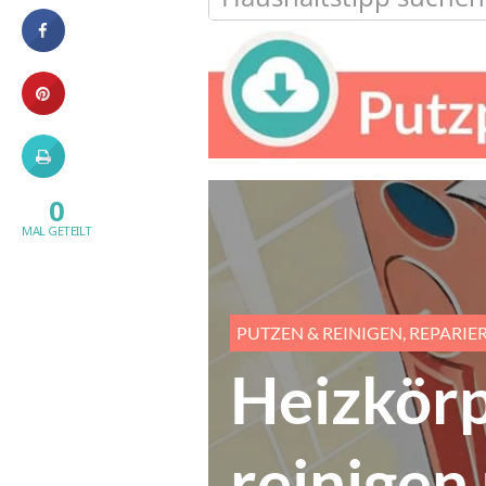
0
MAL GETEILT
PUTZEN & REINIGEN
,
REPARIE
Heizkörp
reinigen