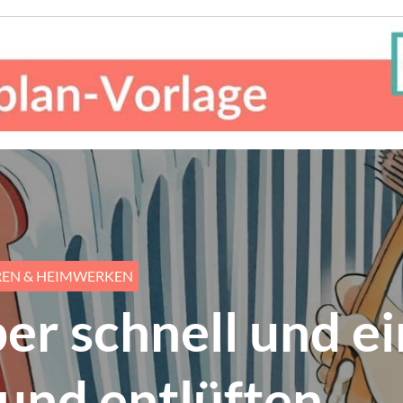
REN & HEIMWERKEN
er schnell und e
 und entlüften