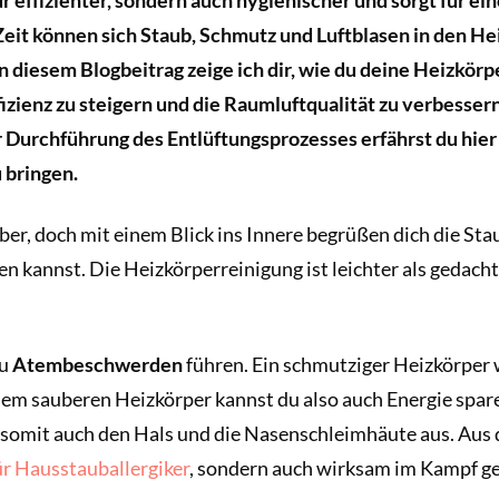
nur effizienter, sondern auch hygienischer und sorgt für 
eit können sich Staub, Schmutz und Luftblasen in den H
n diesem Blogbeitrag zeige ich dir, wie du deine Heizkörp
fizienz zu steigern und die Raumluftqualität zu verbesser
 Durchführung des Entlüftungsprozesses erfährst du hier
 bringen.
er, doch mit einem Blick ins Innere begrüßen dich die Sta
n kannst. Die Heizkörperreinigung ist leichter als gedacht. 
zu
Atembeschwerden
führen. Ein schmutziger Heizkörper w
nem sauberen Heizkörper kannst du also auch Energie spar
 somit auch den Hals und die Nasenschleimhäute aus. Aus 
r Hausstauballergiker
, sondern auch wirksam im Kampf g