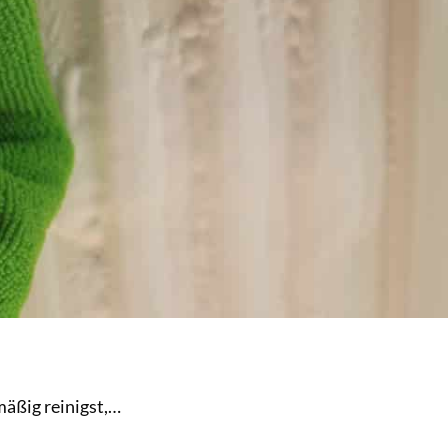
äßig reinigst,…