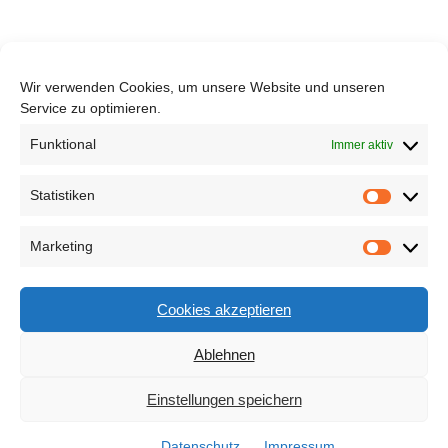
Wir verwenden Cookies, um unsere Website und unseren
Service zu optimieren.
Funktional
Immer aktiv
Statistiken
Marketing
Cookies akzeptieren
Ablehnen
Einstellungen speichern
Bleib zu folgenden Themen auf
Datenschutz
Impressum